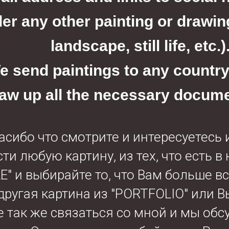
er any other painting or drawing
landscape, still life, etc.)
e send paintings to any country 
raw up all the necessary docum
асибо что смотрите и интересуетесь 
и любую картину, из тех, что есть в
E" и выбирайте то, что Вам больше в
ругая картина из "PORTFOLIO" или Вы
 так же связаться со мной и мы обс