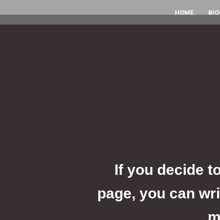
HOME
BI
If you decide t
page, you can wri
m