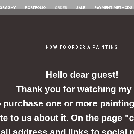
OGRAGHY
PORTFOLIO
ORDER
SALE
PAYMENT METHODS
HOW TO ORDER A PAINTING
Hello dear guest!
Thank you for watching my 
o purchase one or more painting
te to us about it. On the page "
ail address and links to social 