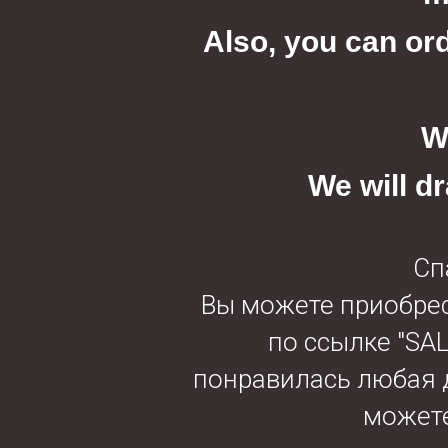
Also, you can ord
W
We will d
Сп
Вы можете приобрест
по ссылке "SAL
понравилась любая д
можете